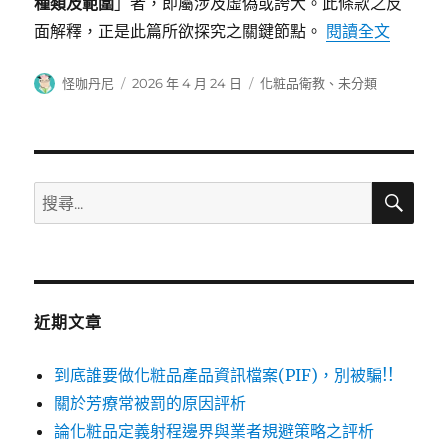
種類及範圍
」者，即屬涉及虛偽或誇大。此條款之反
〈論化
面解釋，正是此篇所欲探究之關鍵節點。
閱讀全文
作
發
分
怪咖丹尼
2026 年 4 月 24 日
化粧品衛教
、
未分類
者
佈
類
日
期:
搜
搜
尋
尋
關
鍵
字:
近期文章
到底誰要做化粧品產品資訊檔案(PIF)，別被騙!!
關於芳療常被罰的原因評析
論化粧品定義射程邊界與業者規避策略之評析