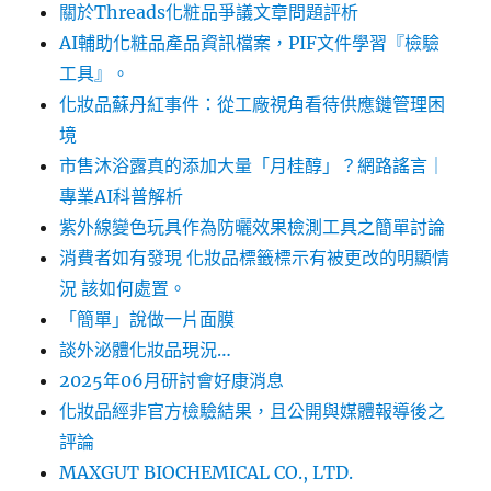
關於Threads化粧品爭議文章問題評析
AI輔助化粧品產品資訊檔案，PIF文件學習『檢驗
工具』。
化妝品蘇丹紅事件：從工廠視角看待供應鏈管理困
境
市售沐浴露真的添加大量「月桂醇」？網路謠言｜
專業AI科普解析
紫外線變色玩具作為防曬效果檢測工具之簡單討論
消費者如有發現 化妝品標籤標示有被更改的明顯情
況 該如何處置。
「簡單」說做一片面膜
談外泌體化妝品現況…
2025年06月研討會好康消息
化妝品經非官方檢驗結果，且公開與媒體報導後之
評論
MAXGUT BIOCHEMICAL CO., LTD.