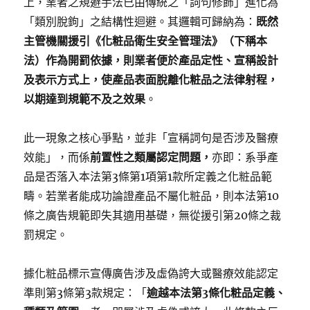
上，業者之規避手法已由傳統之「詞句修飾」進化為
「類別脫鉤」之結構性迴避。其邏輯可歸納為：
既然
主管機關援引《化粧品衛生安全管理法》（下稱本
法）作為開罰依據，則業者便於產品定性、宣稱設計
及表示方式上，使產品表面脫離化粧品之法律射程，
以期達到規範不及之效果
。
此一現象之核心爭點，並非「宣稱詞句是否涉及醫療
效能」，而係
前置性之類屬認定問題，
亦即：系爭產
品是否落入本法第3條第1項第1款所定義之化粧品範
疇。若業者能成功論證產品不屬化粧品，則本法第10
條之廣告規範即失其適用基礎，無從援引第20條之裁
罰規定。
據化粧品標示宣傳廣告涉及虛偽誇大或醫療效能認定
準則第3條第3款規定：「
逾越本法第3條化粧品定義、